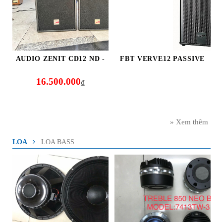
AUDIO ZENIT CD12 ND -
FBT VERVE12 PASSIVE
16.500.000
₫
» Xem thêm
LOA
LOA BASS