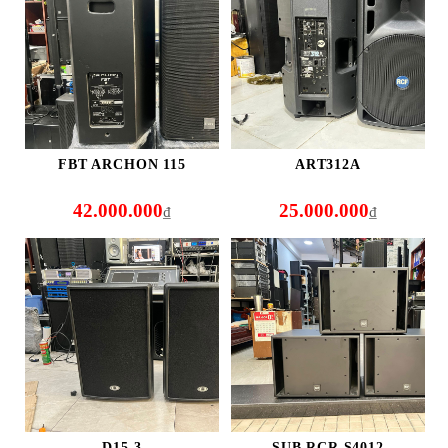
FBT ARCHON 115
ART312A
42.000.000
25.000.000
₫
₫
D15-3
SUB RCR S4012