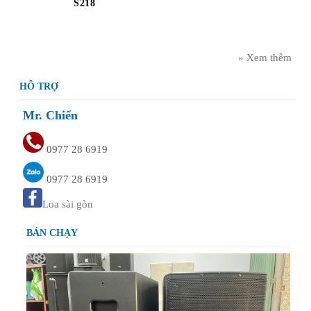
S218
» Xem thêm
HỖ TRỢ
Mr. Chiến
Cục Đẩy QSC PLX 3002
11.500.000
₫
0977 28 6919
0977 28 6919
Loa sài gòn
BÁN CHẠY