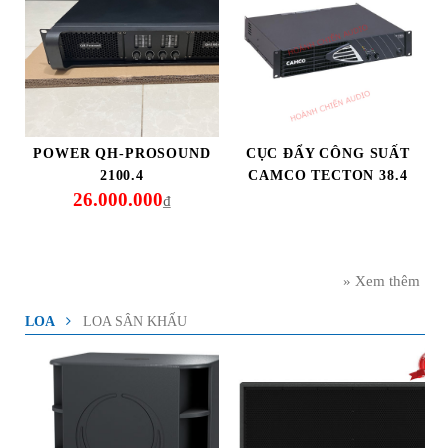
POWER QH-PROSOUND
CỤC ĐẨY CÔNG SUẤT
2100.4
CAMCO TECTON 38.4
26.000.000
₫
» Xem thêm
LOA
LOA SÂN KHẤU