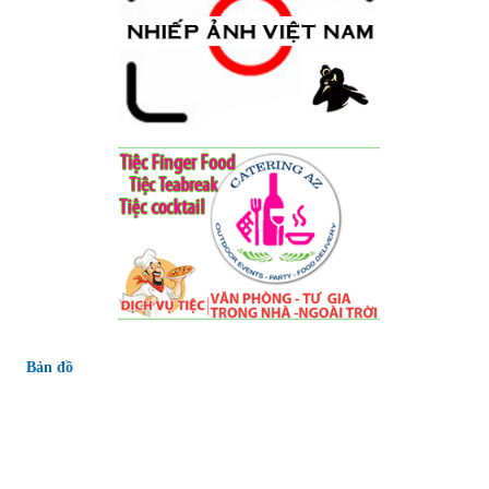
Audio Zenit CD12 ND -
16.500.000
₫
Bản đồ
Cục Đẩy QSC PLX 3402
14.500.000
₫