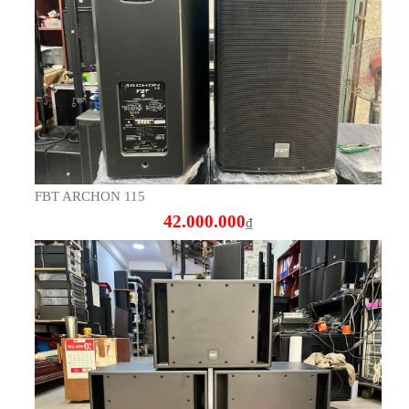
FBT ARCHON 115
42.000.000
₫
Sub RCR S4012