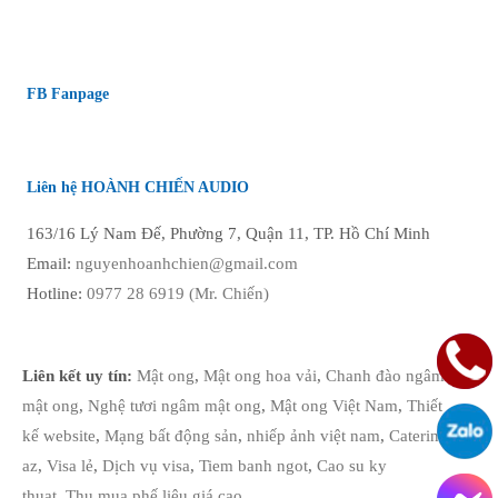
FB Fanpage
Liên hệ HOÀNH CHIẾN AUDIO
163/16 Lý Nam Đế, Phường 7, Quận 11, TP. Hồ Chí Minh
Email:
nguyenhoanhchien@gmail.com
Cục Đẩy QSC PLX 3002
Hotline:
0977 28 6919 (Mr. Chiến)
11.500.000
₫
Liên kết uy tín:
Mật ong
,
Mật ong hoa vải
,
Chanh đào ngâm
mật ong
,
Nghệ tươi ngâm mật ong
,
Mật ong Việt Nam
,
Thiết
kế website
,
Mạng bất động sản
,
nhiếp ảnh việt nam
,
Catering
az
,
Visa lẻ
,
Dịch vụ visa
,
Tiem banh ngot
,
Cao su ky
thuat
,
Thu mua phế liệu giá cao