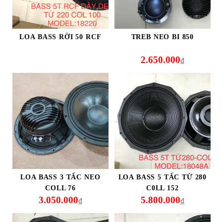
LOA BASS RỜI 50 RCF
TREB NEO BI 850
2.650.000
₫
LOA BASS 3 TẤC NEO
LOA BASS 5 TẤC TỪ 280
COLL 76
C0LL 152
3.050.000
5.800.000
₫
₫