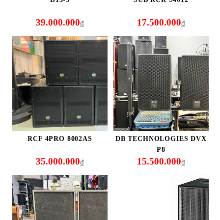
39.000.000
17.500.000
₫
₫
RCF 4PRO 8002AS
DB TECHNOLOGIES DVX
P8
35.000.000
15.500.000
₫
₫