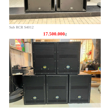
17.500.000
₫
RCF 4PRO 8002AS
35.000.000
₫