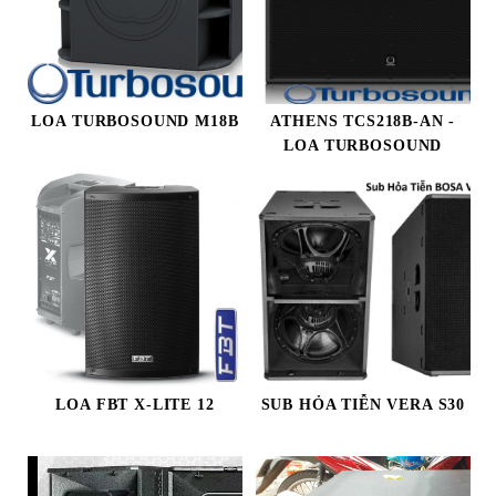
LOA TURBOSOUND M18B
ATHENS TCS218B-AN -
LOA TURBOSOUND
LOA FBT X-LITE 12
SUB HỎA TIỄN VERA S30
Audio Zenit CD12 ND -
16.500.000
₫