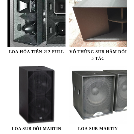
LOA HỎA TIỄN 212 FULL
VỎ THÙNG SUB HẦM ĐÔI
5 TẤC
Cục Đẩy QSC PLX 3402
14.500.000
₫
LOA SUB ĐÔI MARTIN
LOA SUB MARTIN